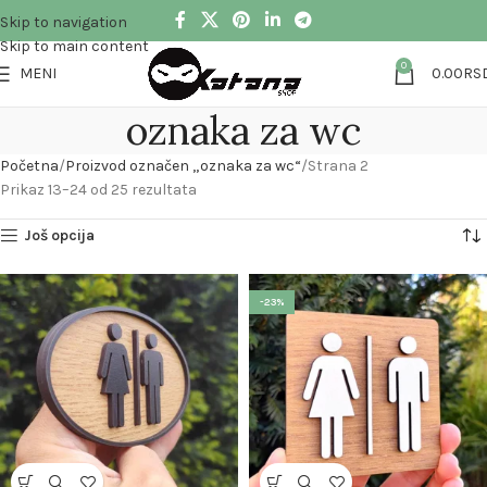
Skip to navigation
Skip to main content
0
MENI
0.00
RS
oznaka za wc
Početna
Proizvod označen „oznaka za wc“
Strana 2
Prikaz 13–24 od 25 rezultata
Još opcija
-23%