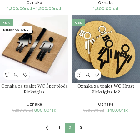
Oznake
Oznake
1,200.00
rsd
–
1,500.00
rsd
1,800.00
rsd
-33%
-28%
NEMA NA STANJU
Oznaka za toalet WC Šperploča
Oznaka za toalet WC Hrast
Pleksiglas
Pleksiglas M2
Oznake
Oznake
800.00
rsd
1,140.00
rsd
1,200.00
rsd
1,590.00
rsd
←
1
2
3
→