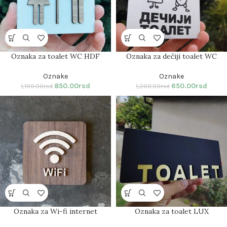
Oznaka za toalet WC HDF
Oznaka za dečiji toalet WC
Oznake
Oznake
850.00
rsd
650.00
rsd
1,100.00
rsd
1,200.00
rsd
Oznaka za Wi-fi internet
Oznaka za toalet LUX