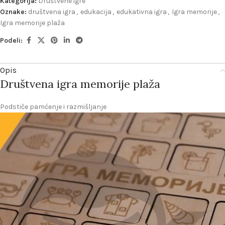
Kategorija:
Društvene igre
Oznake:
društvena igra
,
edukacija
,
edukativna igra
,
Igra memorije
,
Igra memorije plaža
Podeli:
Opis
Društvena igra memorije plaža
Podstiče pamćenje i razmišljanje