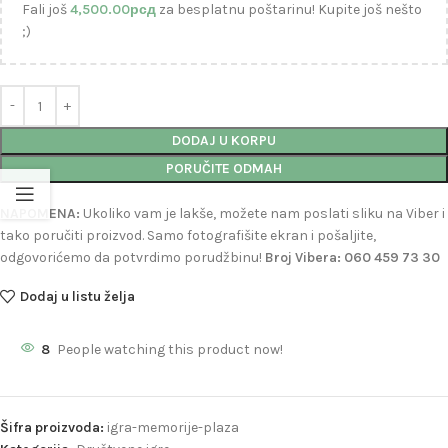
Fali još
4,500.00
рсд
za besplatnu poštarinu! Kupite još nešto
;)
DODAJ U KORPU
PORUČITE ODMAH
NAPOMENA:
Ukoliko vam je lakše, možete nam poslati sliku na Viber i
tako poručiti proizvod. Samo fotografišite ekran i pošaljite,
odgovorićemo da potvrdimo porudžbinu!
Broj Vibera: 060 459 73 30
Dodaj u listu želja
8
People watching this product now!
Šifra proizvoda:
igra-memorije-plaza