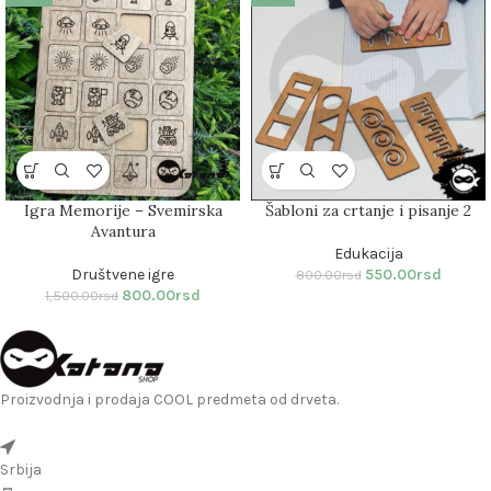
Igra Memorije – Svemirska
Šabloni za crtanje i pisanje 2
Avantura
Edukacija
Društvene igre
550.00
rsd
800.00
rsd
800.00
rsd
1,500.00
rsd
Proizvodnja i prodaja COOL predmeta od drveta.
Srbija