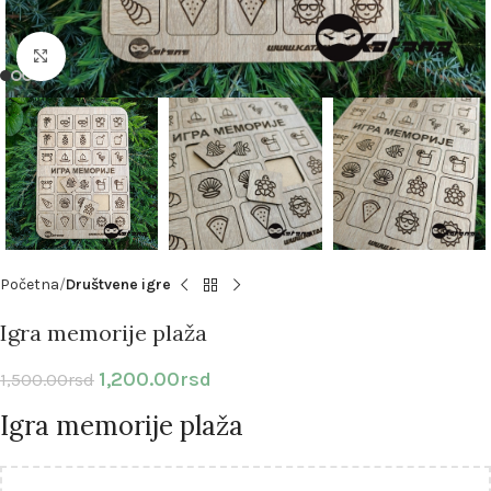
Klikni i uvećaj sliku
Početna
Društvene igre
Igra memorije plaža
1,200.00
rsd
1,500.00
rsd
Igra memorije plaža